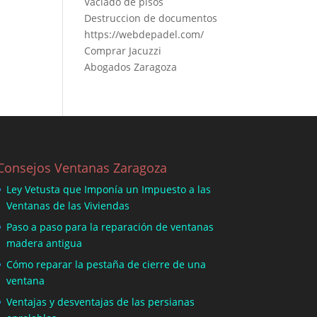
Vaciado de pisos
Destruccion de documentos
https://webdepadel.com/
Comprar Jacuzzi
Abogados Zaragoza
Consejos Ventanas Zaragoza
Ley Vetusta que Imponía un Impuesto a las
Ventanas de las Viviendas
Paso a paso para la reparación de ventanas
madera antigua
Cómo reparar la pestaña de cierre de una
ventana
Ventajas y desventajas de las persianas