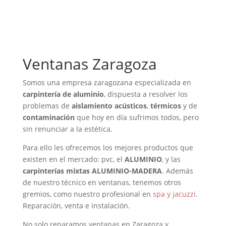
que puedes visitar con nuestro técnico
.
Ventanas Zaragoza
Somos una empresa zaragozana especializada en
carpintería de aluminio
, dispuesta a resolver los
problemas de
aislamiento acústicos
,
térmicos
y de
contaminación
que hoy en día sufrimos todos, pero
sin renunciar a la estética.
Para ello les ofrecemos los mejores productos que
existen en el mercado: pvc, el
ALUMINIO
, y las
carpinterías mixtas ALUMINIO-MADERA
. Además
de nuestro técnico en ventanas, tenemos otros
gremios, como nuestro profesional en
spa y jacuzzi
.
Reparación, venta e instalación.
No solo reparamos ventanas en Zaragoza y