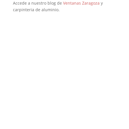
Accede a nuestro blog de
Ventanas Zaragoza
y
carpinteria de aluminio.
Los impuestos son medios arancelarios que le
permite a los gobiernos poder hacer obras
sociales dentro de su radio de acción; hasta
allí todo parece perfecto, sin embargo, todos
sabemos que cuando se aplica un impuesto