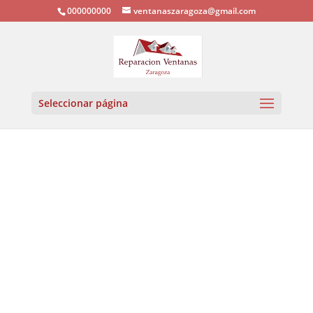
000000000
ventanaszaragoza@gmail.com
Seleccionar página
Ventanas Aluminio
y PVC
No solo reparamos ventanas en Zaragoza y
alrededores, somos
expertos en sustitución de
ventanas sin obra
, carpintería de aluminio
exterior e interior,
venta de ventanas con
instalación
y
disponemos de una exposición