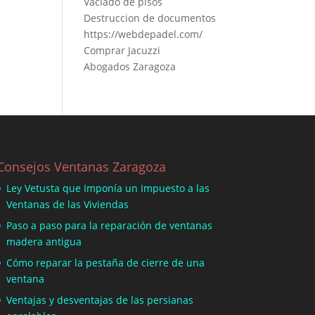
Vaciado de pisos
Destruccion de documentos
https://webdepadel.com/
Comprar Jacuzzi
Abogados Zaragoza
Consejos Ventanas Zaragoza
Ley Vetusta que Imponía un Impuesto a las
Ventanas de las Viviendas
Paso a paso para la reparación de ventanas
madera antigua
Cómo reparar la pestaña de cierre de una
ventana
Ventajas y desventajas de las persianas