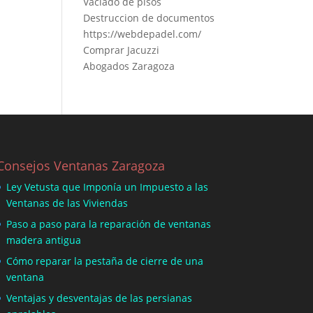
Vaciado de pisos
Destruccion de documentos
https://webdepadel.com/
Comprar Jacuzzi
Abogados Zaragoza
Consejos Ventanas Zaragoza
Ley Vetusta que Imponía un Impuesto a las
Ventanas de las Viviendas
Paso a paso para la reparación de ventanas
madera antigua
Cómo reparar la pestaña de cierre de una
ventana
Ventajas y desventajas de las persianas