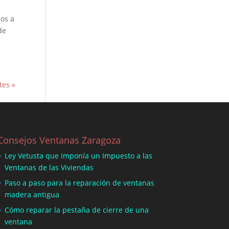
mos a
de
tes »
Consejos Ventanas Zaragoza
Ley Vetusta que Imponía un Impuesto a las
Ventanas de las Viviendas
Paso a paso para la reparación de ventanas
madera antigua
Cómo reparar la pestaña de cierre de una
ventana