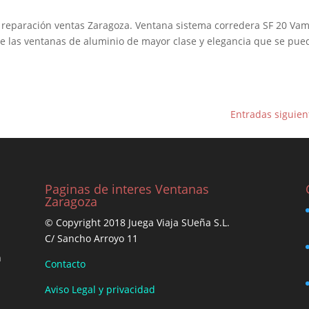
e reparación ventas Zaragoza. Ventana sistema corredera SF 20 Va
 de las ventanas de aluminio de mayor clase y elegancia que se pue
Entradas siguien
Paginas de interes Ventanas
Zaragoza
© Copyright 2018 Juega Viaja SUeña S.L.
C/ Sancho Arroyo 11
n
Contacto
Aviso Legal y privacidad