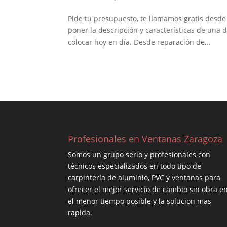
Pide tu presupuesto, te llamamos gratis desd
poner la descripción y características de una
colocar hoy en día. Desde reparación de...
Profesionales en Ventanas Zaragoza
Somos un grupo serio y profesionales con
técnicos especializados en todo tipo de
carpintería de aluminio, PVC y ventanas para
ofrecer el mejor servicio de cambio sin obra e
el menor tiempo posible y la solucion mas
rapida.