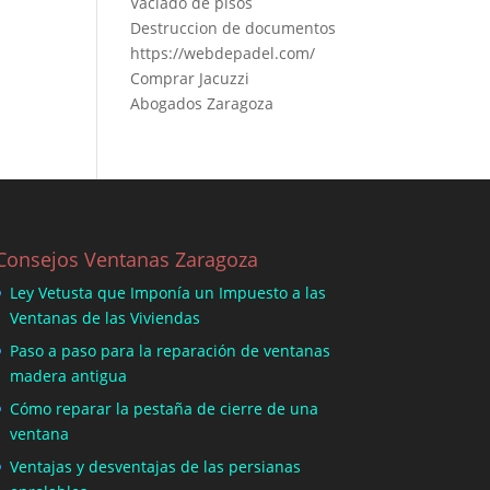
Vaciado de pisos
Destruccion de documentos
https://webdepadel.com/
Comprar Jacuzzi
Abogados Zaragoza
Consejos Ventanas Zaragoza
Ley Vetusta que Imponía un Impuesto a las
Ventanas de las Viviendas
Paso a paso para la reparación de ventanas
madera antigua
Cómo reparar la pestaña de cierre de una
ventana
Ventajas y desventajas de las persianas