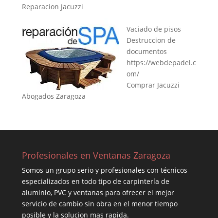
Reparacion Jacuzzi
Vaciado de pisos
Destruccion de
documentos
https://webdepadel.c
om/
Comprar Jacuzzi
Abogados Zaragoza
Profesionales en Ventanas Zaragoza
Somos un grupo serio y profesionales con técnicos
especializados en todo tipo de carpintería de
aluminio, PVC y ventanas para ofrecer el mejor
servicio de cambio sin obra en el menor tiempo
posible y la solucion mas rapida.