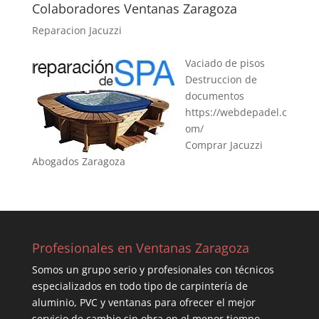
Colaboradores Ventanas Zaragoza
Reparacion Jacuzzi
Vaciado de pisos
Destruccion de
documentos
https://webdepadel.c
om/
Comprar Jacuzzi
Abogados Zaragoza
Profesionales en Ventanas Zaragoza
Somos un grupo serio y profesionales con técnicos
especializados en todo tipo de carpintería de
aluminio, PVC y ventanas para ofrecer el mejor
servicio de cambio sin obra en el menor tiempo