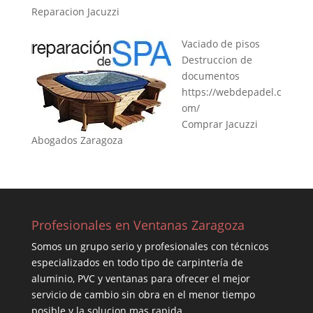
Reparacion Jacuzzi
Vaciado de pisos
Destruccion de
documentos
https://webdepadel.c
om/
Comprar Jacuzzi
Abogados Zaragoza
Profesionales en Ventanas Zaragoza
Somos un grupo serio y profesionales con técnicos
especializados en todo tipo de carpintería de
aluminio, PVC y ventanas para ofrecer el mejor
servicio de cambio sin obra en el menor tiempo
posible y la solucion mas rapida.