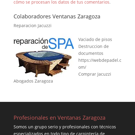
cómo se procesan los datos de tus comentarios
.
Colaboradores Ventanas Zaragoza
Reparacion Jacuzzi
Vaciado de pisos
Destruccion de
documentos
https://webdepadel.c
om/
Comprar Jacuzzi
Abogados Zaragoza
Profesionales en Ventanas Zaragoza
Somos un grupo serio y profesionales con técnicos
especializados en todo tipo de carpintería de