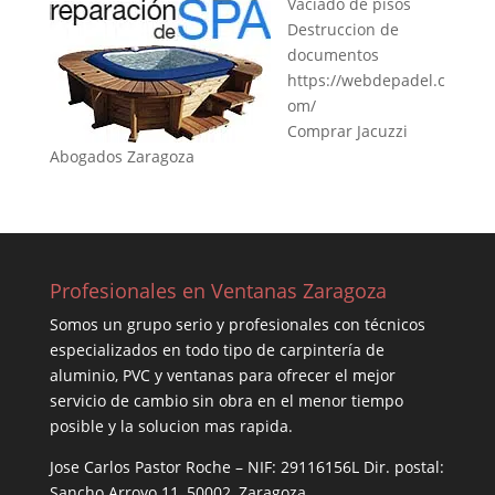
Vaciado de pisos
Destruccion de
documentos
https://webdepadel.c
om/
Comprar Jacuzzi
Abogados Zaragoza
Profesionales en Ventanas Zaragoza
Somos un grupo serio y profesionales con técnicos
especializados en todo tipo de carpintería de
aluminio, PVC y ventanas para ofrecer el mejor
servicio de cambio sin obra en el menor tiempo
posible y la solucion mas rapida.
Jose Carlos Pastor Roche – NIF: 29116156L Dir. postal:
Sancho Arroyo 11, 50002, Zaragoza