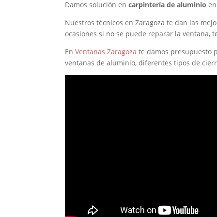
Damos solución en
carpintería de aluminio
en 
Nuestros técnicos en Zaragoza te dan las mejo
ocasiones si no se puede reparar la ventana, t
En
Ventanas Zaragoza
te damos presupuesto par
ventanas de aluminio, diferentes tipos de cie