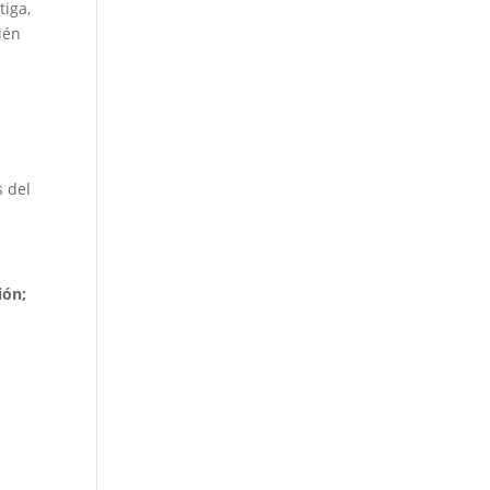
tiga,
ién
s del
ión;