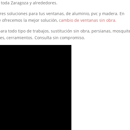
toda Zaragoza y alrededores.
res soluciones para tus ventanas, de aluminio, pvc y madera. En
e ofrecemos la mejor solución,
cambio de ventanas sin obra
.
a todo tipo de trabajos, sustitución sin obra, persianas, mosquit
rres, cerramientos. Consulta sin compromiso.