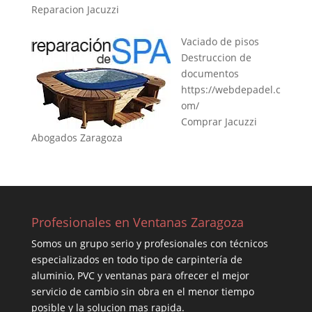
Reparacion Jacuzzi
Vaciado de pisos
Destruccion de
documentos
https://webdepadel.c
om/
Comprar Jacuzzi
Abogados Zaragoza
Profesionales en Ventanas Zaragoza
Somos un grupo serio y profesionales con técnicos
especializados en todo tipo de carpintería de
aluminio, PVC y ventanas para ofrecer el mejor
servicio de cambio sin obra en el menor tiempo
posible y la solucion mas rapida.