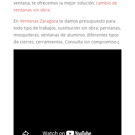
ventana, te ofrecemos la mejor solución,
cambio de
ventanas sin obra
.
En
Ventanas Zaragoza
te damos presupuesto para
todo tipo de trabajos, sustitución sin obra, persianas,
mosquiteras, ventanas de aluminio, diferentes tipos
de cierres, cerramientos. Consulta sin compromiso.ç