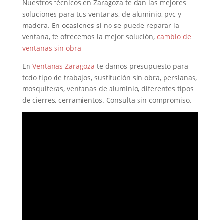
Nuestros técnicos en Zaragoza te dan las mejores
soluciones para tus ventanas, de aluminio, pvc y
madera. En ocasiones si no se puede reparar la
ventana, te ofrecemos la mejor solución,
cambio de
ventanas sin obra
.
En
Ventanas Zaragoza
te damos presupuesto para
todo tipo de trabajos, sustitución sin obra, persianas,
mosquiteras, ventanas de aluminio, diferentes tipos
de cierres, cerramientos. Consulta sin compromiso.