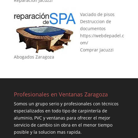
Reparacion Jacuzzi
Vaciado de pisos
Destruccion de
documentos
https://webdepadel.c
om/
Comprar Jacuzzi
Abogados Zaragoza
Profesionales en Ventanas Zaragoza
Somos un grupo serio y profesionales con técnicos
especializados en todo tipo de carpintería de
aluminio, PVC y ventanas para ofrecer el mejor
servicio de cambio sin obra en el menor tiempo
posible y la solucion mas rapida.