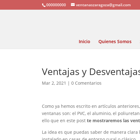
000000000
ventanaszaragoza@gmail.com
Inicio
Quienes Somos
Ventajas y Desventaja
Mar 2, 2021
|
0 Comentarios
Como ya hemos escrito en artículos anteriores
ventanas son: el PVC, el aluminio, el poliureta
ello que en este post
te mostraremos las vent
La idea es que puedas saber de manera clara los
instalado en casas de entorno rural o clásico.