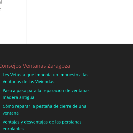
al
e
Consejos Ventanas Zaragoza
Ley Vetusta que Imponía un Impuesto a las
Ventanas de las Viviendas
Paso a paso para la reparación de ventanas
madera antigua
Cómo reparar la pestaña de cierre de una
ventana
Ventajas y desventajas de las persianas
enrolables