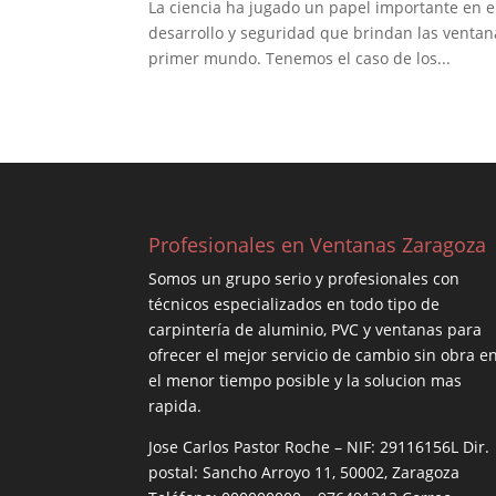
La ciencia ha jugado un papel importante en e
desarrollo y seguridad que brindan las ventan
primer mundo. Tenemos el caso de los...
Profesionales en Ventanas Zaragoza
Somos un grupo serio y profesionales con
técnicos especializados en todo tipo de
carpintería de aluminio, PVC y ventanas para
ofrecer el mejor servicio de cambio sin obra e
el menor tiempo posible y la solucion mas
rapida.
Jose Carlos Pastor Roche – NIF: 29116156L Dir.
postal: Sancho Arroyo 11, 50002, Zaragoza