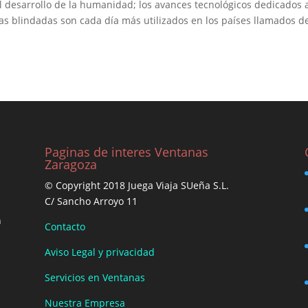
l desarrollo de la humanidad; los avances tecnológicos dedicados 
as blindadas son cada día más utilizados en los países llamados d
Paginas de interes Ventanas
Zaragoza
© Copyright 2018 Juega Viaja SUeña S.L.
C/ Sancho Arroyo 11
n
Contacto
Aviso Legal y privacidad
Servicios en Ventanas
Nuestra Empresa